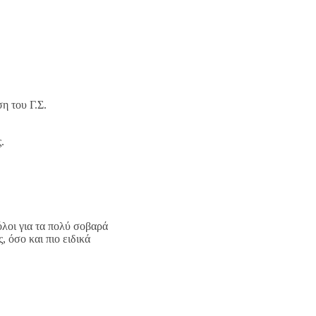
η του Γ.Σ.
.
λοι για τα πολύ σοβαρά
 όσο και πιο ειδικά