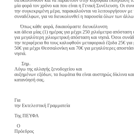
διευκολυνθούν και να παραστούν στην κορυφαία εκδήλωση το
μία φορά τον χρόνο και που είναι η Γενική Συνέλευση. Οι συ
την συγκεκριμένη μέρα, παρακαλούνται να λειτουργήσουν με 
συναδέλφων, για να διευκολυνθεί η παρουσία όλων των άλλων
Όπως κάθε φορά, δικαιούμαστε διευκόλυνση
και άδεια μίας (1) ημέρας για μέχρι 250 χιλιόμετρα απόσταση
για μεγαλύτερη χιλιομετρική απόσταση και νησιά. Όσοι συν
την περιφέρεια θα τους καλυφθούν μεταφορικά έξοδα 25€ για 
50€ για μέχρι Θεσσαλονίκη και 70€ για μεγαλύτερες αποστά
νησιά.
Σημ.
Λόγω της αλλαγής ξενοδοχείου και
αυξημένων εξόδων, τα δωμάτια θα είναι αυστηρώς δίκλινα κα
κατανόησή σας.
Για
την Εκτελεστική Γραμματεία
Της ΠΕΥΦΑ
Ο
Πρόεδρος Ο