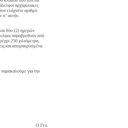
υ κλάδου που γίνεται
νάδελφοι αρχιφύλακες
τον ελάχιστο αριθμό
 σ’ αυτήν.
 και δύο (2) ημερών
άδελφοι παραβρεθούν από
μέχρι 250 χιλιόμετρα,
σεις και απομακρυσμένα
ι παρακαλούμε για την
 Γεν.