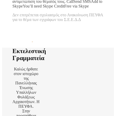
αντιμετώπιση του θέματός τους. CallSend SMSAdd to
SkypeYou’ll need Skype CreditFree via Skype
Δεν επιτρέπεται σχολιασμός
στο Ανακοίνωση ΠΕΥΦΑ
για το θέμα των εγγράφων του Σ.Ε.Ε.Δ.Δ
Εκτελεστική
Γραμματεία
Καλώς ήρθατε
στον ιστοχώρο
της
Πανελλήνιας
Ένωσης
Υπαλλήλων
Φυλάξεως
Αρχαιοτήτων. Η
ΠΕΥΦΑ.
Στην
προσπάθεια