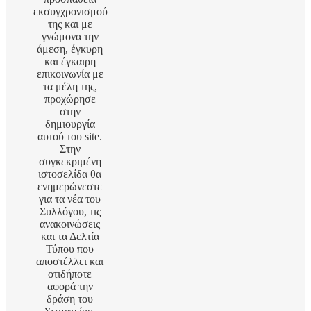
εκσυγχρονισμού
της και με
γνώμονα την
άμεση, έγκυρη
και έγκαιρη
επικοινωνία με
τα μέλη της,
προχώρησε
στην
δημιουργία
αυτού του site.
Στην
συγκεκριμένη
ιστοσελίδα θα
ενημερώνεστε
για τα νέα του
Συλλόγου, τις
ανακοινώσεις
και τα Δελτία
Τύπου που
αποστέλλει και
οτιδήποτε
αφορά την
δράση του