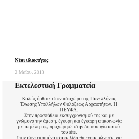
Νέοι ιδιοκτήτες
2 Μαΐου, 2013
Εκτελεστική Γραμματεία
Καλώς ήρθατε στον ιστοχώρο της Πανελλήνιας
Ένωσης Υπαλλήλων Φυλάξεως Αρχαιοτήτων. Η
ΠΕΥΦΑ.
Στην προσπάθεια εκσυγχρονισμού της και με
γνώμονα την άμεση, έγκυρη και έγκαιρη επικοινωνία
με τα μέλη της, προχώρησε στην δημιουργία αυτού
του site.
Στην συγκεκριμένη ιστοσελίδα θα ενημερώνεστε για