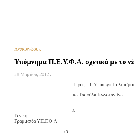
Ανακοινώσεις
Υπόμνημα Π.Ε.Υ.Φ.Α. σχετικά με το 
28 Μαρτίου, 2012
/
Προς: 1. Υπουργό Πολιτισμού & Α
κο Τασούλα Κωνσταντίνο
2.
Γενική
Γραμματέα ΥΠ.ΠΟ.Α
Κα