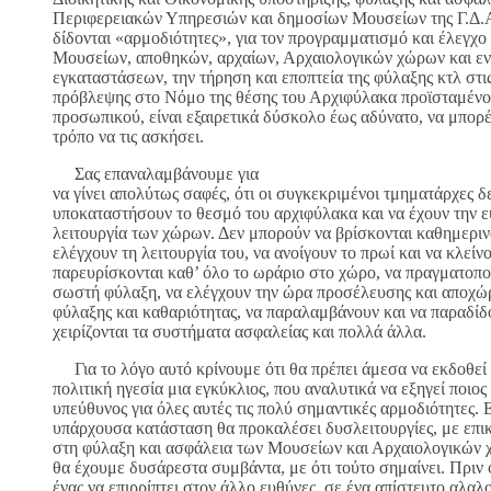
Περιφερειακών Υπηρεσιών και δημοσίων Μουσείων της Γ.Δ.
δίδονται «αρμοδιότητες», για τον προγραμματισμό και έλεγχο
Μουσείων, αποθηκών, αρχαίων, Αρχαιολογικών χώρων και εν
εγκαταστάσεων, την τήρηση και εποπτεία της φύλαξης κτλ στις
πρόβλεψης στο Νόμο της θέσης του Αρχιφύλακα προϊσταμένο
προσωπικού, είναι εξαιρετικά δύσκολο έως αδύνατο, να μπορ
τρόπο να τις ασκήσει.
Σας επαναλαμβάνουμε για
να γίνει απολύτως σαφές, ότι οι συγκεκριμένοι τμηματάρχες 
υποκαταστήσουν το θεσμό του αρχιφύλακα και να έχουν την ε
λειτουργία των χώρων. Δεν μπορούν να βρίσκονται καθημερι
ελέγχουν τη λειτουργία του, να ανοίγουν το πρωί και να κλείν
παρευρίσκονται καθ’ όλο το ωράριο στο χώρο, να πραγματοποι
σωστή φύλαξη, να ελέγχουν την ώρα προσέλευσης και αποχ
φύλαξης και καθαριότητας, να παραλαμβάνουν και να παραδίδο
χειρίζονται τα συστήματα ασφαλείας και πολλά άλλα.
Για το λόγο αυτό κρίνουμε ότι θα πρέπει άμεσα να εκδοθεί 
πολιτική ηγεσία μια εγκύκλιος, που αναλυτικά να εξηγεί ποιος 
υπεύθυνος για όλες αυτές τις πολύ σημαντικές αρμοδιότητες. Ε
υπάρχουσα κατάσταση θα προκαλέσει δυσλειτουργίες, με επι
στη φύλαξη και ασφάλεια των Μουσείων και Αρχαιολογικών 
θα έχουμε δυσάρεστα συμβάντα, με ότι τούτο σημαίνει. Πριν
ένας να επιρρίπτει στον άλλο ευθύνες, σε ένα απίστευτο αλαλ