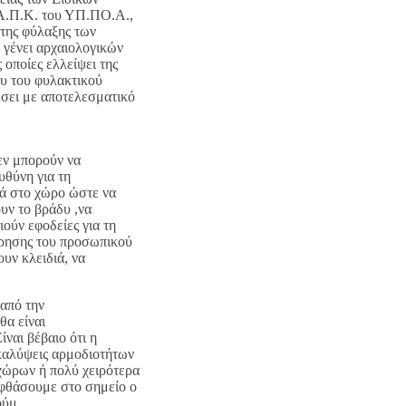
Α.Π.Κ. του ΥΠ.ΠΟ.Α.,
 της φύλαξης των
 γένει αρχαιολογικών
 οποίες ελλείψει της
υ του φυλακτικού
έσει με αποτελεσματικό
δεν μπορούν να
υθύνη για τη
νά στο χώρο ώστε να
ουν το βράδυ ,να
ούν εφοδείες για τη
ώρησης του προσωπικού
υν κλειδιά, να
από την
θα είναι
ίναι βέβαιο ότι η
καλύψεις αρμοδιοτήτων
χώρων ή πολύ χειρότερα
 φθάσουμε στο σημείο ο
ούμ