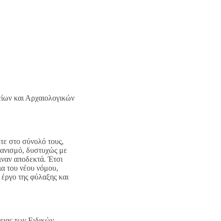
είων και Αρχαιολογικών
ίτε στο σύνολό τους,
γανισμό, δυστυχώς με
ιναν αποδεκτά. Έτσι
ια του νέου νόμου,
 έργο της φύλαξης και
ειας των Ειδικών