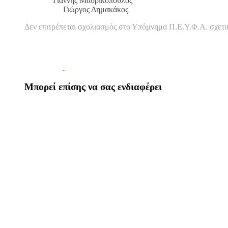
Γιάννης Μαυρικόπο
Γιώργος Δημακάκος
Δεν επιτρέπεται σχολιασμός
στο Υπόμνημα Π.Ε.Υ.Φ.Α. σχετι
Μπορεί επίσης να σας ενδιαφέρει