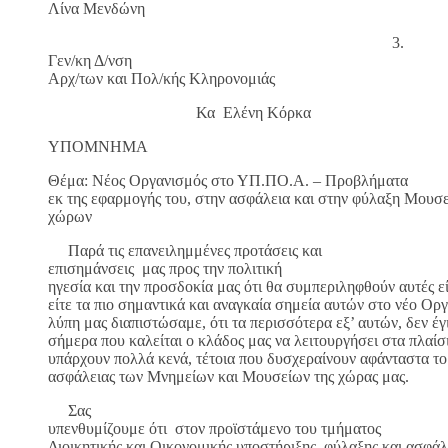
Λίνα Μενδώνη
3.
Γεν/κη Δ/νση
Αρχ/των και Πολ/κής Κληρονομιάς
Κα Ελένη Κόρκα
ΥΠΟΜΝΗΜΑ
Θέμα: Νέος Οργανισμός στο ΥΠ.ΠΟ.Α. – Προβλήματα
εκ της εφαρμογής του, στην ασφάλεια και στην φύλαξη Μουσ
χώρων
Παρά τις επανειλημμένες προτάσεις και
επισημάνσεις μας προς την πολιτική
ηγεσία και την προσδοκία μας ότι θα συμπεριληφθούν αυτές ε
είτε τα πιο σημαντικά και αναγκαία σημεία αυτών στο νέο Ορ
λύπη μας διαπιστώσαμε, ότι τα περισσότερα εξ’ αυτών, δεν έγ
σήμερα που καλείται ο κλάδος μας να λειτουργήσει στα πλαίσ
υπάρχουν πολλά κενά, τέτοια που δυσχεραίνουν αφάνταστα το
ασφάλειας των Μνημείων και Μουσείων της χώρας μας.
Σας
υπενθυμίζουμε ότι στον προϊστάμενο του τμήματος
Διοικητικής και Οικονομικής υποστήριξης, φύλαξης και ασφάλ