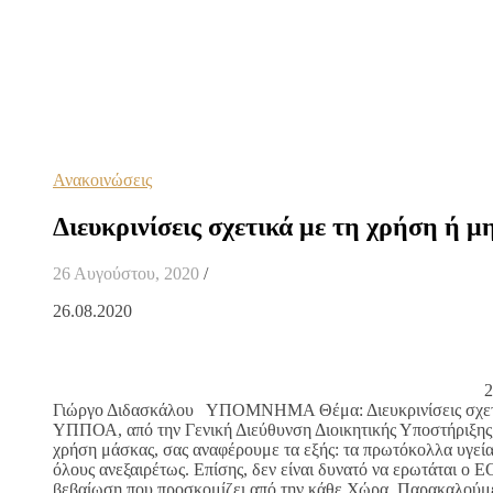
Ανακοινώσεις
Διευκρινίσεις σχετικά με τη χρήση ή 
26 Αυγούστου, 2020
/
26.08.2020 Αρ
Προς: Κα Μαρία Χ
Κοιν: 1) Υπουργ
Κα Λίνα
2) Γεν. Γ
Γιώργο Διδασκάλου ΥΠΟΜΝΗΜΑ Θέμα: Διευκρινίσεις σχετικά 
ΥΠΠΟΑ, από την Γενική Διεύθυνση Διοικητικής Υποστήριξης, 
χρήση μάσκας, σας αναφέρουμε τα εξής: τα πρωτόκολλα υγεί
όλους ανεξαιρέτως. Επίσης, δεν είναι δυνατό να ερωτάται ο ΕΟ
βεβαίωση που προσκομίζει από την κάθε Χώρα. Παρακαλούμε ν