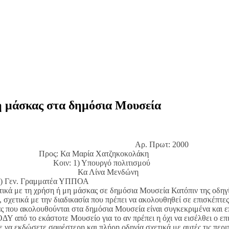
μη μάσκας στα δημόσια Μουσεία
. Πρωτ: 2000
ατζηκοκολάκη
ό πολιτισμού
 Μενδώνη
ραμματέα Υ
με τη χρήση ή μη μάσκας σε δημόσια Μουσεία Κατόπιν της οδηγίας
σχετικά με την διαδικασία που πρέπει να ακολουθηθεί σε επισκέπτε
ας που ακολουθούνται στα δημόσια Μουσεία είναι συγκεκριμένα και 
ΔΥ από το εκάστοτε Μουσείο για το αν πρέπει η όχι να εισέλθει ο επισ
α εκδώσετε σαφέστερη και πλήρη οδηγία σχετικά με αυτές τις περιπ