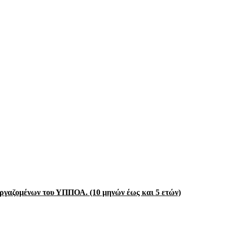
ργαζομένων του ΥΠΠΟΑ. (10 μηνών έως και 5 ετών)