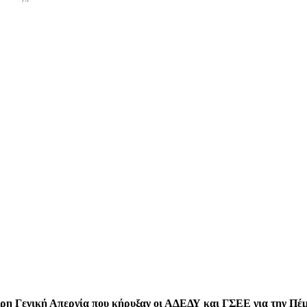
η Γενική Απεργία που κήρυξαν οι ΑΔΕΔΥ και ΓΣΕΕ για την Πέμ