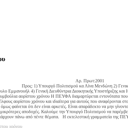
ου
ρ. Πρωτ:2001
Λίνα Μενδώνη 2) Γενικό Γραμματέα Υπ
λο Εμμανουήλ 4) Γενική Διευθύντρια Διοικητικής Υποστήριξης και 
λια αορίστου χρόνου Η ΠΕΥΦΑ διαμαρτύρεται εντονότατα που δε
λφους αορίστου χρόνου και ιδιαίτερα για αυτούς που αναφέρονται σ
ως φαίνεται ότι δεν είναι αρκετές. Είναι απαράδεκτο να μην γίνοντ
μικρότερες αποδοχές. Καλούμε την Υπουργό Πολιτισμού να παρέμβει 
πάρχουν πάνω από πέντε θέματα. Η εκτελεστική γραμματεία της Π
στου χρόνου