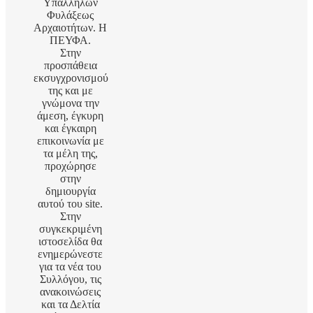
Υπαλλήλων
Φυλάξεως
Αρχαιοτήτων. Η
ΠΕΥΦΑ.
Στην
προσπάθεια
εκσυγχρονισμού
της και με
γνώμονα την
άμεση, έγκυρη
και έγκαιρη
επικοινωνία με
τα μέλη της,
προχώρησε
στην
δημιουργία
αυτού του site.
Στην
συγκεκριμένη
ιστοσελίδα θα
ενημερώνεστε
για τα νέα του
Συλλόγου, τις
ανακοινώσεις
και τα Δελτία