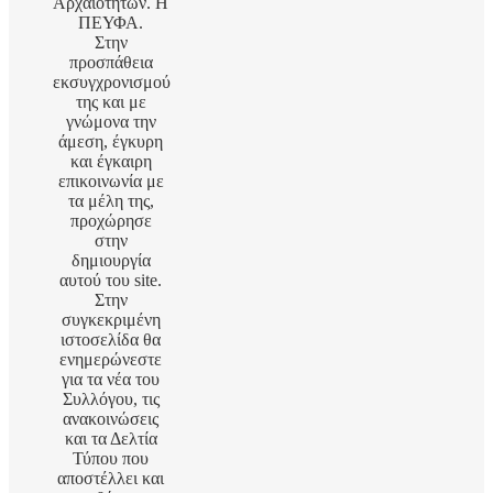
Αρχαιοτήτων. Η
ΠΕΥΦΑ.
Στην
προσπάθεια
εκσυγχρονισμού
της και με
γνώμονα την
άμεση, έγκυρη
και έγκαιρη
επικοινωνία με
τα μέλη της,
προχώρησε
στην
δημιουργία
αυτού του site.
Στην
συγκεκριμένη
ιστοσελίδα θα
ενημερώνεστε
για τα νέα του
Συλλόγου, τις
ανακοινώσεις
και τα Δελτία
Τύπου που
αποστέλλει και