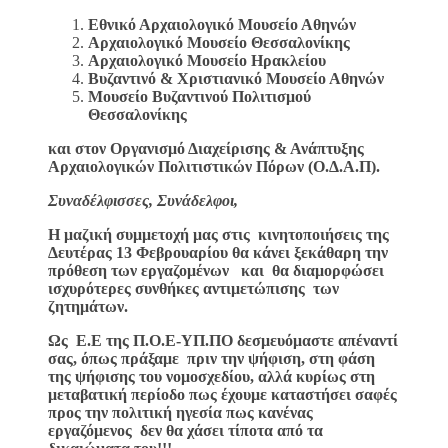
Εθνικό Αρχαιολογικό Μουσείο Αθηνών
Αρχαιολογικό Μουσείο Θεσσαλονίκης
Αρχαιολογικό Μουσείο Ηρακλείου
Βυζαντινό & Χριστιανικό Μουσείο Αθηνών
Μουσείο Βυζαντινού Πολιτισμού
Θεσσαλονίκης
και στον Οργανισμό Διαχείρισης & Ανάπτυξης
Αρχαιολογικών Πολιτιστικών Πόρων (Ο.Δ.Α.Π).
Συναδέλφισσες, Συνάδελφοι,
Η μαζική συμμετοχή μας στις κινητοποιήσεις της
Δευτέρας 13 Φεβρουαρίου θα κάνει ξεκάθαρη την
πρόθεση των εργαζομένων και θα διαμορφώσει
ισχυρότερες συνθήκες αντιμετώπισης των
ζητημάτων.
Ως Ε.Ε της Π.Ο.Ε-ΥΠ.ΠΟ δεσμευόμαστε απέναντί
σας, όπως πράξαμε πριν την ψήφιση, στη φάση
της ψήφισης του νομοσχεδίου, αλλά κυρίως στη
μεταβατική περίοδο πως έχουμε καταστήσει σαφές
προς την πολιτική ηγεσία πως κανένας
εργαζόμενος δεν θα χάσει τίποτα από τα