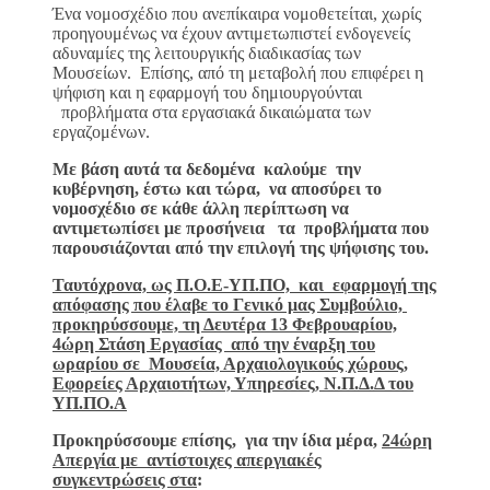
Ένα νομοσχέδιο που ανεπίκαιρα νομοθετείται, χωρίς
προηγουμένως να έχουν αντιμετωπιστεί ενδογενείς
αδυναμίες της λειτουργικής διαδικασίας των
Μουσείων. Επίσης, από τη μεταβολή που επιφέρει η
ψήφιση και η εφαρμογή του δημιουργούνται
προβλήματα στα εργασιακά δικαιώματα των
εργαζομένων.
Με βάση αυτά τα δεδομένα καλούμε την
κυβέρνηση, έστω και τώρα, να αποσύρει το
νομοσχέδιο σε κάθε άλλη περίπτωση να
αντιμετωπίσει με προσήνεια τα προβλήματα που
παρουσιάζονται από την επιλογή της ψήφισης του.
Ταυτόχρονα, ως Π.Ο.Ε-ΥΠ.ΠΟ, και εφαρμογή της
απόφασης που έλαβε το Γενικό μας Συμβούλιο,
προκηρύσσουμε, τη Δευτέρα 13 Φεβρουαρίου,
4ώρη Στάση Εργασίας από την έναρξη του
ωραρίου σε
Μουσεία, Αρχαιολογικούς χώρους,
Εφορείες Αρχαιοτήτων, Υπηρεσίες, Ν.Π.Δ.Δ του
ΥΠ.ΠΟ.Α
Προκηρύσσουμε επίσης, για την ίδια μέρα,
24ώρη
Απεργία με αντίστοιχες απεργιακές
συγκεντρώσεις στα
: