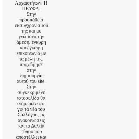
Αρχαιοτήτων. Η
ΠΕΥΦΑ.
Στην
προσπάθεια
εκσυγχρονισμού
της και με
γνώμονα την
άμεση, έγκυρη
και έγκαιρη
επικοινωνία με
τα μέλη της,
προχώρησε
στην
δημιουργία
αυτού του site.
Στην
συγκεκριμένη
ιστοσελίδα θα
ενημερώνεστε
για τα νέα του
Συλλόγου, τις
ανακοινώσεις
και τα Δελτία
Τύπου που
αποστέλλει και