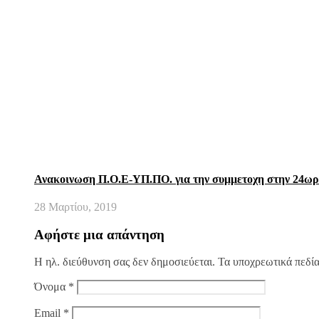
Ανακοινωση Π.Ο.Ε-ΥΠ.ΠΟ. για την συμμετοχη στην 24ω
28 Μαρτίου, 2019
Αφήστε μια απάντηση
Η ηλ. διεύθυνση σας δεν δημοσιεύεται.
Τα υποχρεωτικά πεδί
Όνομα
*
Email
*