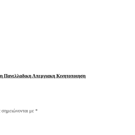
ρη Πανελλαδικη Απεργιακη Κινητοποιηση
α σημειώνονται με
*