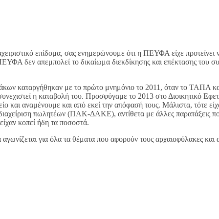
αχειριστικό επίδομα, σας ενημερώνουμε ότι η ΠΕΥΦΑ είχε προτείνει 
 ΠΕΥΦΑ δεν απεμπολεί το δικαίωμα διεκδίκησης και επέκτασης του συ
άκων καταργήθηκαν με το πρώτο μνημόνιο το 2011, όταν το ΤΑΠΑ και 
συνεχιστεί η καταβολή του. Προσφύγαμε το 2013 στο Διοικητικό Εφετ
ίο και αναμένουμε και από εκεί την απόφασή τους. Μάλιστα, τότε ε
 διαχείριση πωλητέων (ΠΑΚ-ΔΑΚΕ), αντίθετα με άλλες παρατάξεις 
ίχαν κοπεί ήδη τα ποσοστά.
 αγωνίζεται για όλα τα θέματα που αφορούν τους αρχαιοφύλακες και α