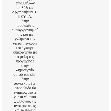
Υπαλλήλων
Φυλάξεως
Αρχαιοτήτων. Η
ΠΕΥΦΑ.
Στην
προσπάθεια
εκσυγχρονισμού
της και με
γνώμονα την
άμεση, έγκυρη
και έγκαιρη
επικοινωνία με
τα μέλη της,
προχώρησε
στην
δημιουργία
αυτού του site.
Στην
συγκεκριμένη
ιστοσελίδα θα
ενημερώνεστε
για τα νέα του
Συλλόγου, τις
ανακοινώσεις
και τα Δελτία