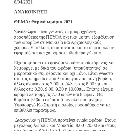
8/04/2021
ΑΝΑΚΟΙΝΩΣΗ
ΘΕΜΑ: Θερινά ωράρια 2021
Συνάδελφοι, είναι γνωστές οι μακροχρόνιες
προσπάθειες της ΠΕΥΦΑ σχετικά με την εξομάλυνση
των ωραρίων σε Μουσεία και Αρχαιολογικούς
χώρους. Επιτέλους το αυτονόητο και το σωστό πλέον
εφαρμόζεται και χαιρόμαστε ιδιαίτερα γι΄ αυτό.
Είχαμε φτάσει στο φαινόμενο κάθε προϊστάμενος να
λειτουργεί με δικά του ωράρια ¨υποκύπτοντας¨ σε
μικροτοπικά συμφέροντα και όχι μόνο. Είναι γνωστό
ότι στις υπηρεσίες που λειτουργούν σε μονή βάρδια,
άλλες άνοιγαν στις 7.00πμ, άλλες στις 8.00 πμ και
άλλες στις 8.30, 9.00, 9.30 η 10.00πμ. Επίσης είχαμε
ωράρια λειτουργίας 7.30 ωρών και 8 ωρών. Θα
θυμάστε βέβαια επ’ αυτού τον αλήστου μνήμης
Υφυπουργό Κο Στρατή ο οποίος προσπάθησε να τα
επιβάλλει παρανόμως.
Διαχρονικά η ΠΕΥΦΑ προτείνει ενιαία ωράρια. Στους
μεγάλους Χώρους και Μουσεία 8.00- 20.00 και στους
μικρότερους 8.30- 15.30. Είμαστε ικανοποιημένοι