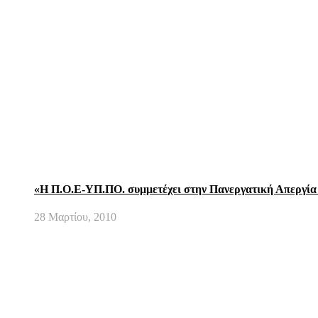
«Η Π.Ο.Ε-ΥΠ.ΠΟ. συμμετέχει στην Πανεργατική Απεργία 
28 Μαρτίου, 2010