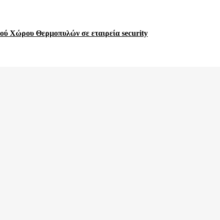
ού Χώρου Θερμοπυλών σε εταιρεία security