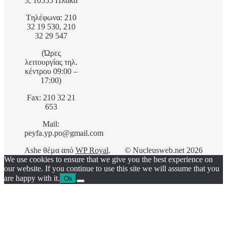
3, 10555 Πλάκα
Tηλέφωνα: 210
32 19 530, 210
32 29 547
(Ώρες
λειτουργίας τηλ.
κέντρου 09:00 –
17:00)
Fax: 210 32 21
653
Mail:
peyfa.yp.po@gmail.com
Ashe θέμα από
WP Royal
.
© Nucleusweb.net 2026
We use cookies to ensure that we give you the best experience on
our website. If you continue to use this site we will assume that you
are happy with it.
Ok