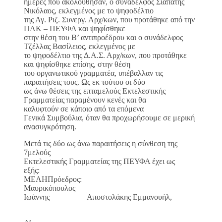
ημέρες που ακολούθησαν, ο συνάδελφος Σιαπάτης
Νικόλαος, εκλεγμένος με το ψηφοδέλτιο
της Αγ. Ριζ. Συνεργ. Αρχ/κων, που προτάθηκε από την
ΠΑΚ – ΠΕΥΦΑ και ψηφίσθηκε
στην θέση του Β’ αντιπροέδρου και ο συνάδελφος
Τζέλλας Βασίλειος, εκλεγμένος με
το ψηφοδέλτιο της Δ.Α.Σ. Αρχ/κων, που προτάθηκε
και ψηφίσθηκε επίσης, στην θέση
του οργανωτικού γραμματέα, υπέβαλλαν τις
παραιτήσεις τους. Ως εκ τούτου οι δύο
ως άνω θέσεις της επταμελούς Εκτελεστικής
Γραμματείας παραμένουν κενές και θα
καλυφτούν σε κάποιο από τα επόμενα
Γενικά Συμβούλια, όταν θα προχωρήσουμε σε μερική
ανασυγκρότηση.
Μετά τις δύο ως άνω παραιτήσεις η σύνθεση της
7μελούς
Εκτελεστικής Γραμματείας της ΠΕΥΦΑ έχει ως
εξής:
ΜΕΛΗΠρόεδρος:
Μαυρικόπουλος
Ιωάννης Αποστολάκης Εμμανουήλ,