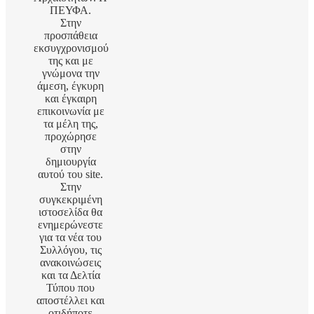
ΠΕΥΦΑ.
Στην
προσπάθεια
εκσυγχρονισμού
της και με
γνώμονα την
άμεση, έγκυρη
και έγκαιρη
επικοινωνία με
τα μέλη της,
προχώρησε
στην
δημιουργία
αυτού του site.
Στην
συγκεκριμένη
ιστοσελίδα θα
ενημερώνεστε
για τα νέα του
Συλλόγου, τις
ανακοινώσεις
και τα Δελτία
Τύπου που
αποστέλλει και
οτιδήποτε