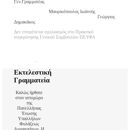
Γεν.Γραμματέας
Μαυρικόπουλος Ιωάννης
Γεώργιος
Δημακάκος
Δεν επιτρέπεται σχολιασμός
στο Πρακτικό
συγκρότησης Γενικού Συμβουλίου ΠΕΥΦΑ
Εκτελεστική
Γραμματεία
Καλώς ήρθατε
στον ιστοχώρο
της
Πανελλήνιας
Ένωσης
Υπαλλήλων
Φυλάξεως
Αρχαιοτήτων. Η