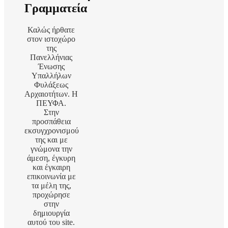
Γραμματεία
Καλώς ήρθατε
στον ιστοχώρο
της
Πανελλήνιας
Ένωσης
Υπαλλήλων
Φυλάξεως
Αρχαιοτήτων. Η
ΠΕΥΦΑ.
Στην
προσπάθεια
εκσυγχρονισμού
της και με
γνώμονα την
άμεση, έγκυρη
και έγκαιρη
επικοινωνία με
τα μέλη της,
προχώρησε
στην
δημιουργία
αυτού του site.