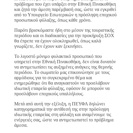
πρόβλημα που έχει υπάρξει στην Εθνική Πινακοθήκη
και ζητά την άμεση παρέμβασή σας, ώστε να εγκριθεί
από το Υπουργείο Εσωτερικών η πρόσληψη εποχικού
προσωπικού φύλαξης, όπως κάθε χρόνο.
Παρότι βρισκόμαστε ήδη στο μέσον της τουριστικής
περιόδου και οι διαδικασίες για την προκήρυξη ΣΟΧ
θα έπρεπε να έχουν ολοκληρωθεί, όπως καλά
γνωρίζετε, δεν έχουν καν ξεκινήσει.
Το λιγοστό μόνιμο φυλακτικό προσωπικό που
υπηρετεί στην Εθνική Πινακοθήκη, δεν είναι δυνατόν
να αντιμετωπίσει τις αυξημένες ανάγκες της θερινής
περιόδου. Το σωματείο μας επικοινώνησε με τους
αρμόδιους για το συγκεκριμένο θέμα και
ενημερώθηκε ότι θα αναγκαστούν να προσλάβουν
ιδιωτική εταιρεία φύλαξης, εφόσον δε μπορούν να
προσλάβουν εποχικούς υπαλλήλους.
Μετά από αυτή την εξέλιξη, η ΠΕΥΦΑ δηλώνει
κατηγορηματικά την αντίθεσή της στην πρόσληψη
ιδιωτικής εταιρείας στη φύλαξη και αναμένουμε τις
ενέργειές σας, ώστε να αντιμετωπιστεί το πρόβλημα
άμεσα.