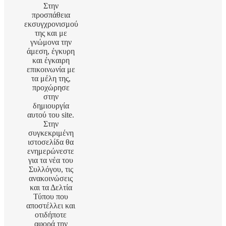
Στην
προσπάθεια
εκσυγχρονισμού
της και με
γνώμονα την
άμεση, έγκυρη
και έγκαιρη
επικοινωνία με
τα μέλη της,
προχώρησε
στην
δημιουργία
αυτού του site.
Στην
συγκεκριμένη
ιστοσελίδα θα
ενημερώνεστε
για τα νέα του
Συλλόγου, τις
ανακοινώσεις
και τα Δελτία
Τύπου που
αποστέλλει και
οτιδήποτε
αφορά την