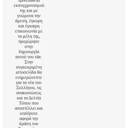
προσπάθεια
εκσυγχρονισμού
της και με
γνώμονα την
άμεση, έγκυρη
και έγκαιρη
επικοινωνία με
τα μέλη της,
προχώρησε
στην
δημιουργία
αυτού του site.
Στην
συγκεκριμένη
ιστοσελίδα θα
ενημερώνεστε
για τα νέα του
Συλλόγου, τις
ανακοινώσεις
και τα Δελτία
Τύπου που
αποστέλλει και
οτιδήποτε
αφορά την
δράση του