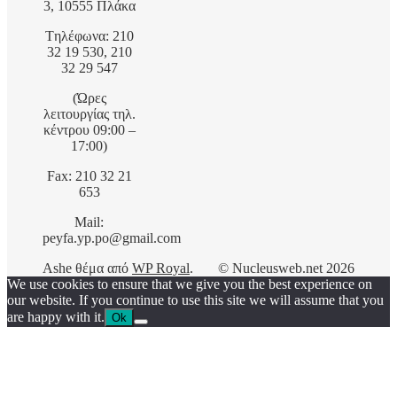
3, 10555 Πλάκα
Tηλέφωνα: 210
32 19 530, 210
32 29 547
(Ώρες
λειτουργίας τηλ.
κέντρου 09:00 –
17:00)
Fax: 210 32 21
653
Mail:
peyfa.yp.po@gmail.com
Ashe θέμα από
WP Royal
.
© Nucleusweb.net 2026
We use cookies to ensure that we give you the best experience on
our website. If you continue to use this site we will assume that you
are happy with it.
Ok