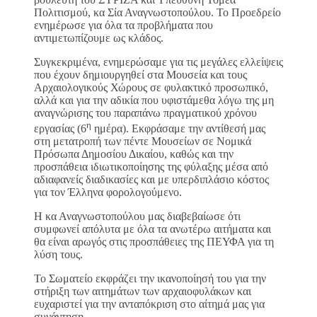
Πολιτισμού, κα Σία Αναγνωστοπούλου. Το Προεδρείο
ενημέρωσε για όλα τα προβλήματα που
αντιμετωπίζουμε ως κλάδος.
Συγκεκριμένα, ενημερώσαμε για τις μεγάλες ελλείψεις
που έχουν δημιουργηθεί στα Μουσεία και τους
Αρχαιολογικούς Χώρους σε φυλακτικό προσωπικό,
αλλά και για την αδικία που υφιστάμεθα λόγω της μη
αναγνώρισης του παραπάνω πραγματικού χρόνου
η
εργασίας (6
ημέρα). Εκφράσαμε την αντίθεσή μας
στη μετατροπή των πέντε Μουσείων σε Νομικά
Πρόσωπα Δημοσίου Δικαίου, καθώς και την
προσπάθεια ιδιωτικοποίησης της φύλαξης μέσα από
αδιαφανείς διαδικασίες και με υπερδιπλάσιο κόστος
για τον Έλληνα φορολογούμενο.
Η κα Αναγνωστοπούλου μας διαβεβαίωσε ότι
συμφωνεί απόλυτα με όλα τα ανωτέρω αιτήματα και
θα είναι αρωγός στις προσπάθειες της ΠΕΥΦΑ για τη
λύση τους.
Το Σωματείο εκφράζει την ικανοποίησή του για την
στήριξη των αιτημάτων των αρχαιοφυλάκων και
ευχαριστεί για την ανταπόκριση στο αίτημά μας για
συνάντηση.