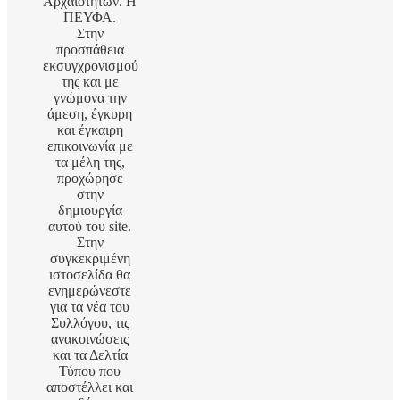
Αρχαιοτήτων. Η
ΠΕΥΦΑ.
Στην
προσπάθεια
εκσυγχρονισμού
της και με
γνώμονα την
άμεση, έγκυρη
και έγκαιρη
επικοινωνία με
τα μέλη της,
προχώρησε
στην
δημιουργία
αυτού του site.
Στην
συγκεκριμένη
ιστοσελίδα θα
ενημερώνεστε
για τα νέα του
Συλλόγου, τις
ανακοινώσεις
και τα Δελτία
Τύπου που
αποστέλλει και