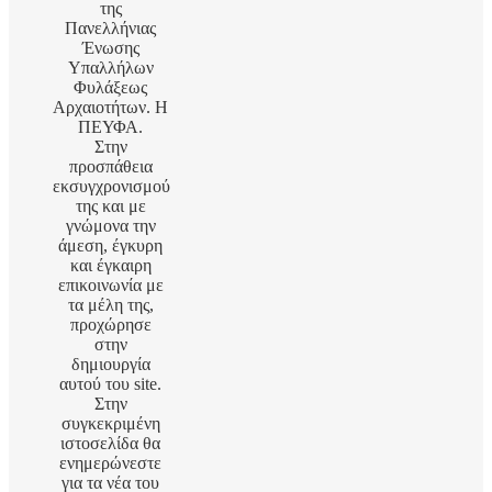
της
Πανελλήνιας
Ένωσης
Υπαλλήλων
Φυλάξεως
Αρχαιοτήτων. Η
ΠΕΥΦΑ.
Στην
προσπάθεια
εκσυγχρονισμού
της και με
γνώμονα την
άμεση, έγκυρη
και έγκαιρη
επικοινωνία με
τα μέλη της,
προχώρησε
στην
δημιουργία
αυτού του site.
Στην
συγκεκριμένη
ιστοσελίδα θα
ενημερώνεστε
για τα νέα του