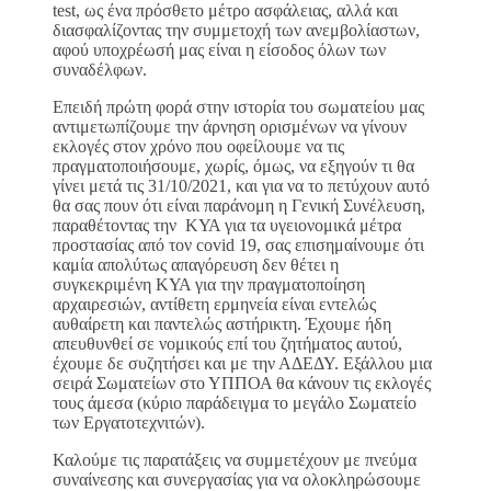
test, ως ένα πρόσθετο μέτρο ασφάλειας, αλλά και
διασφαλίζοντας την συμμετοχή των ανεμβολίαστων,
αφού υποχρέωσή μας είναι η είσοδος όλων των
συναδέλφων.
Επειδή πρώτη φορά στην ιστορία του σωματείου μας
αντιμετωπίζουμε την άρνηση ορισμένων να γίνουν
εκλογές στον χρόνο που οφείλουμε να τις
πραγματοποιήσουμε, χωρίς, όμως, να εξηγούν τι θα
γίνει μετά τις 31/10/2021, και για να το πετύχουν αυτό
θα σας πουν ότι είναι παράνομη η Γενική Συνέλευση,
παραθέτοντας την ΚΥΑ για τα υγειονομικά μέτρα
προστασίας από τον covid 19, σας επισημαίνουμε ότι
καμία απολύτως απαγόρευση δεν θέτει η
συγκεκριμένη ΚΥΑ για την πραγματοποίηση
αρχαιρεσιών, αντίθετη ερμηνεία είναι εντελώς
αυθαίρετη και παντελώς αστήρικτη. Έχουμε ήδη
απευθυνθεί σε νομικούς επί του ζητήματος αυτού,
έχουμε δε συζητήσει και με την ΑΔΕΔΥ. Εξάλλου μια
σειρά Σωματείων στο ΥΠΠΟΑ θα κάνουν τις εκλογές
τους άμεσα (κύριο παράδειγμα το μεγάλο Σωματείο
των Εργατοτεχνιτών).
Καλούμε τις παρατάξεις να συμμετέχουν με πνεύμα
συναίνεσης και συνεργασίας για να ολοκληρώσουμε