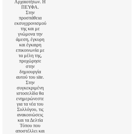
Αρχαιοτήτων. Η
ΠΕΥΦΑ.
Στην
προσπάθεια
εκσυγχρονισμού
της και με
γνώμονα την
άμεση, έγκυρη
και έγκαιρη
επικοινωνία με
τα μέλη της,
προχώρησε
στην
δημιουργία
αυτού του site.
Στην
συγκεκριμένη
ιστοσελίδα θα
ενημερώνεστε
για τα νέα του
Συλλόγου, τις
ανακοινώσεις
και τα Δελτία
Τύπου που
αποστέλλει και