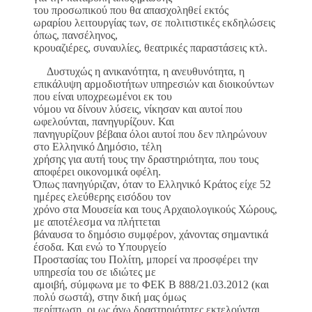
του προσωπικού που θα απασχοληθεί εκτός
ωραρίου λειτουργίας των, σε πολιτιστικές εκδηλώσεις
όπως, πανσέληνος,
κρουαζιέρες, συναυλίες, θεατρικές παραστάσεις κτλ.
Δυστυχώς η ανικανότητα, η ανευθυνότητα, η
επικάλυψη αρμοδιοτήτων υπηρεσιών και διοικούντων
που είναι υποχρεωμένοι εκ του
νόμου να δίνουν λύσεις, νίκησαν και αυτοί που
ωφελούνται, πανηγυρίζουν. Και
πανηγυρίζουν βέβαια όλοι αυτοί που δεν πληρώνουν
στο Ελληνικό Δημόσιο, τέλη
χρήσης για αυτή τους την δραστηριότητα, που τους
αποφέρει οικονομικά οφέλη.
Όπως πανηγύριζαν, όταν το Ελληνικό Κράτος είχε 52
ημέρες ελεύθερης εισόδου τον
χρόνο στα Μουσεία και τους Αρχαιολογικούς Χώρους,
με αποτέλεσμα να πλήττεται
βάναυσα το δημόσιο συμφέρον, χάνοντας σημαντικά
έσοδα. Και ενώ το Υπουργείο
Προστασίας του Πολίτη, μπορεί να προσφέρει την
υπηρεσία του σε ιδιώτες με
αμοιβή, σύμφωνα με το ΦΕΚ Β 888/21.03.2012 (και
πολύ σωστά), στην δική μας όμως
περίπτωση, οι ως άνω δραστηριότητες εκτελούνται