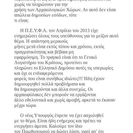
χωρίς να πληρώνουν για την
χρήση των Αρχαιολογικών Χώρων. Αν αυτό δεν είναι
απώλεια δημοσίων εσόδων, τότε
τι είναι;
Η Π.Ε.Υ.Φ.Α. τον Απρίλιο του 2013 είχε
ενημερώσει όλους τους υπεύθυνους για το μείζον αυτό
θέμα. Η απάντηση μερικούς
μήνες μετά είναι εκτός τόπου και χρόνου, εκτός
πραγματικότητας και βέβαια μη
εφαρμόσιμη. Το τραγικό είναι ότι το Γενικό
Λογιστήριο του Κράτους, προτείνει να
πληρώνει το Ελληνικό Δημόσιο αυτές τις υπερωρίες
και όχι οι ενδιαφερόμενοι
φορείς που είναι συνήθως ιδιώτες!!! Ήδη έχουν
δημιουργηθεί πολλά προβλήματα και
θα δημιουργούνται και άλλα συνεχώς. Οι
αρχαιοφύλακες δεν μπορούν να εργάζονται
άλλο εθελοντικά και χωρίς αμοιβή, αρκετά το έκαναν
μέχρι τώρα.
Ο νέος Υπουργός έπρεπε να έχει ασχοληθεί
με το θέμα. Είναι ήδη ενήμερος και πρέπει να
ενεργήσει άμεσα. Καλούμε τον ίδιο
τον Πρωθυπουργό να δώσει λύση, γιατί απ’ ότι