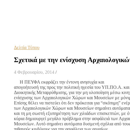
Δελτία Τύπου
Σχετικά με την ενίσχυση Αρχαιολογικ
4 Φεβρουαρίου, 2014
/
Η ΠΕΥΦΑ εκφράζει την έντονη ανησυχία και
απογοήτευσή της προς την πολιτική ηγεσία του ΥΠ.ΠΟ.Α. και
Διοικητικής Μεταρρύθμισης, για την μη υλοποίηση μέσω κινητ
ενίσχυσης των Αρχαιολογικών Χώρων και Μουσείων με μόνι
Επίσης θέλει να πιστεύει ότι δεν πρόκειται για “σκόπιμη” ενέ
των Αρχαιολογικών Χώρων και Μουσείων σημαίνει αυτόματα 
και τη μη σωστή εξυπηρέτηση των χιλιάδων επισκεπτών, με ότ
κύρια δημιουργεί μεγάλο πρόβλημα στην ασφάλειά των Αρχα
Μουσείων. Αυτό σημαίνει αυτόματα δυσμενή σχόλια από τους
πιθανούς κινδύνους για την ασφάλεια των αρχαίων.