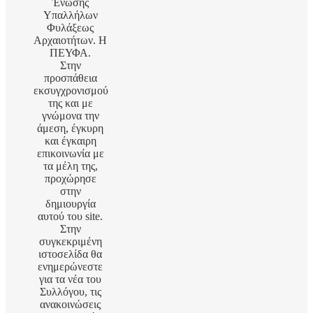
Ένωσης
Υπαλλήλων
Φυλάξεως
Αρχαιοτήτων. Η
ΠΕΥΦΑ.
Στην
προσπάθεια
εκσυγχρονισμού
της και με
γνώμονα την
άμεση, έγκυρη
και έγκαιρη
επικοινωνία με
τα μέλη της,
προχώρησε
στην
δημιουργία
αυτού του site.
Στην
συγκεκριμένη
ιστοσελίδα θα
ενημερώνεστε
για τα νέα του
Συλλόγου, τις
ανακοινώσεις