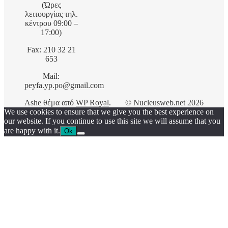
(Ώρες
λειτουργίας τηλ.
κέντρου 09:00 –
17:00)
Fax: 210 32 21
653
Mail:
peyfa.yp.po@gmail.com
Ashe θέμα από
WP Royal
.
© Nucleusweb.net 2026
We use cookies to ensure that we give you the best experience on
our website. If you continue to use this site we will assume that you
are happy with it.
Ok