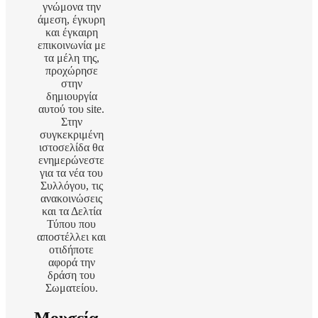
γνώμονα την
άμεση, έγκυρη
και έγκαιρη
επικοινωνία με
τα μέλη της,
προχώρησε
στην
δημιουργία
αυτού του site.
Στην
συγκεκριμένη
ιστοσελίδα θα
ενημερώνεστε
για τα νέα του
Συλλόγου, τις
ανακοινώσεις
και τα Δελτία
Τύπου που
αποστέλλει και
οτιδήποτε
αφορά την
δράση του
Σωματείου.
Μουσεία