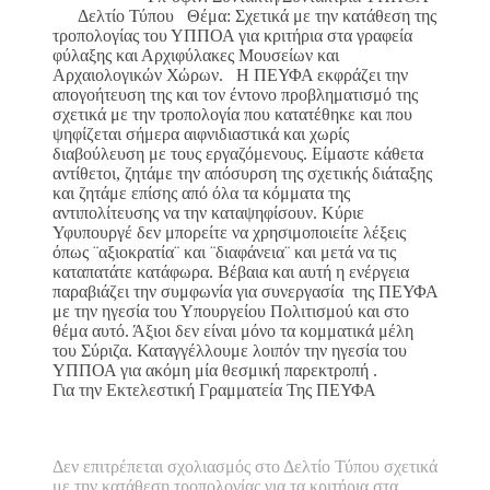
Δελτίο Τύπου Θέμα: Σχετικά με την κατάθεση της
τροπολογίας του ΥΠΠΟΑ για κριτήρια στα γραφεία
φύλαξης και Αρχιφύλακες Μουσείων και
Αρχαιολογικών Χώρων. Η ΠΕΥΦΑ εκφράζει την
απογοήτευση της και τον έντονο προβληματισμό της
σχετικά με την τροπολογία που κατατέθηκε και που
ψηφίζεται σήμερα αιφνιδιαστικά και χωρίς
διαβούλευση με τους εργαζόμενους. Είμαστε κάθετα
αντίθετοι, ζητάμε την απόσυρση της σχετικής διάταξης
και ζητάμε επίσης από όλα τα κόμματα της
αντιπολίτευσης να την καταψηφίσουν. Κύριε
Υφυπουργέ δεν μπορείτε να χρησιμοποιείτε λέξεις
όπως ¨αξιοκρατία¨ και ¨διαφάνεια¨ και μετά να τις
καταπατάτε κατάφωρα. Βέβαια και αυτή η ενέργεια
παραβιάζει την συμφωνία για συνεργασία της ΠΕΥΦΑ
με την ηγεσία του Υπουργείου Πολιτισμού και στο
θέμα αυτό. Άξιοι δεν είναι μόνο τα κομματικά μέλη
του Σύριζα. Καταγγέλλουμε λοιπόν την ηγεσία του
ΥΠΠΟΑ για ακόμη μία θεσμική παρεκτροπή .
Για την Εκτελεστική Γραμματεία Της ΠΕΥΦΑ
Δεν επιτρέπεται σχολιασμός
στο Δελτίο Τύπου σχετικά
με την κατάθεση τροπολογίας για τα κριτήρια στα