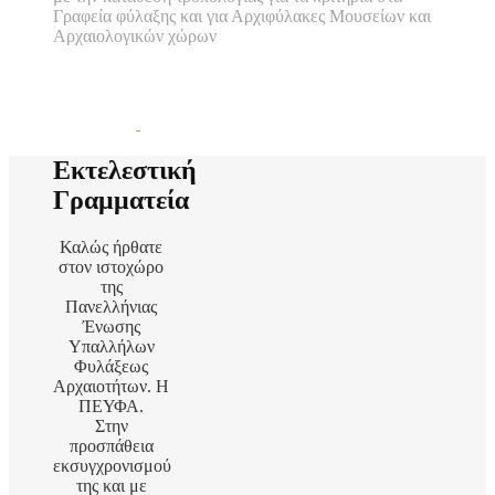
Γραφεία φύλαξης και για Αρχιφύλακες Μουσείων και
Αρχαιολογικών χώρων
Εκτελεστική
Γραμματεία
Καλώς ήρθατε
στον ιστοχώρο
της
Πανελλήνιας
Ένωσης
Υπαλλήλων
Φυλάξεως
Αρχαιοτήτων. Η
ΠΕΥΦΑ.
Στην
προσπάθεια
εκσυγχρονισμού
της και με