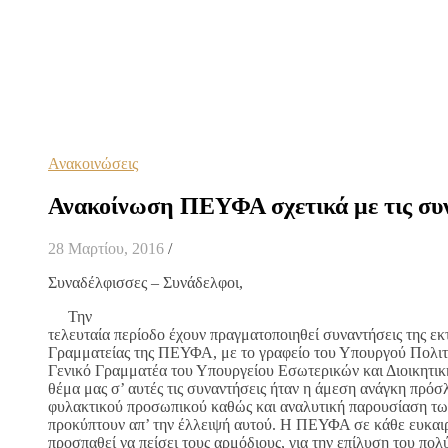
Ανακοινώσεις
Ανακοίνωση ΠΕΥΦΑ σχετικά με τις συν
28 Μαρτίου, 2016
/
Συναδέλφισσες – Συνάδελφοι,
Την
τελευταία περίοδο έχουν πραγματοποιηθεί συναντήσεις της εκ
Γραμματείας της ΠΕΥΦΑ, με το γραφείο του Υπουργού Πολιτι
Γενικό Γραμματέα του Υπουργείου Εσωτερικών και Διοικητι
θέμα μας σ’ αυτές τις συναντήσεις ήταν η άμεση ανάγκη πρό
φυλακτικού προσωπικού καθώς και αναλυτική παρουσίαση τ
προκύπτουν απ’ την έλλειψή αυτού. Η ΠΕΥΦΑ σε κάθε ευκαιρί
προσπαθεί να πείσει τους αρμόδιους, για την επίλυση του πο