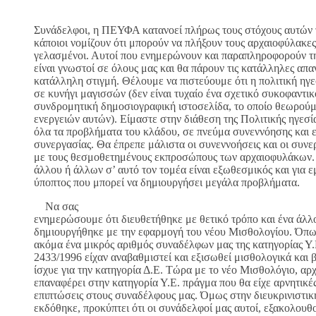
Συνάδελφοι, η ΠΕΥΦΑ κατανοεί πλήρως τους στόχους αυτών 
κάποιοι νομίζουν ότι μπορούν να πλήξουν τους αρχαιοφύλακες
γελασμένοι. Αυτοί που ενημερώνουν και παραπληροφορούν τ
είναι γνωστοί σε όλους μας και θα πάρουν τις κατάλληλες απα
κατάλληλη στιγμή. Θέλουμε να πιστεύουμε ότι η πολιτική ηγ
σε κυνήγι μαγισσών (δεν είναι τυχαίο ένα σχετικό συκοφαντι
συνδρομητική δημοσιογραφική ιστοσελίδα, το οποίο θεωρού
ενεργειών αυτών). Είμαστε στην διάθεση της Πολιτικής ηγεσί
όλα τα προβλήματα του κλάδου, σε πνεύμα συνεννόησης και ε
συνεργασίας. Θα έπρεπε μάλιστα οι συνεννοήσεις και οι συνερ
με τους θεσμοθετημένους εκπροσώπους των αρχαιοφυλάκων.
άλλου ή άλλων σ’ αυτό τον τομέα είναι εξωθεσμικός και για 
ύποπτος που μπορεί να δημιουργήσει μεγάλα προβλήματα.
Να σας
ενημερώσουμε ότι διευθετήθηκε με θετικό τρόπο και ένα άλλ
δημιουργήθηκε με την εφαρμογή του νέου Μισθολογίου. Όπω
ακόμα ένα μικρός αριθμός συναδέλφων μας της κατηγορίας Υ.
2433/1996 είχαν αναβαθμιστεί και εξισωθεί μισθολογικά και 
ίσχυε για την κατηγορία Δ.Ε. Τώρα με το νέο Μισθολόγιο, αρ
επαναφέρει στην κατηγορία Υ.Ε. πράγμα που θα είχε αρνητικέ
επιπτώσεις στους συναδέλφους μας. Όμως στην διευκρινιστι
εκδόθηκε, προκύπτει ότι οι συνάδελφοί μας αυτοί, εξακολου