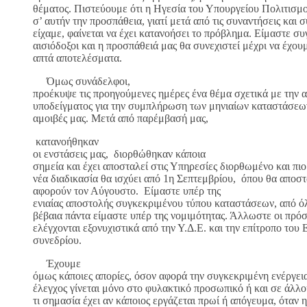
θέματος. Πιστεύουμε ότι η Ηγεσία του Υπουργείου Πολιτισμο
σ’ αυτήν την προσπάθεια, γιατί μετά από τις συναντήσεις και 
είχαμε, φαίνεται να έχει κατανοήσει το πρόβλημα. Είμαστε σ
αισιόδοξοι και η προσπάθειά μας θα συνεχιστεί μέχρι να έχου
απτά αποτελέσματα.
Όμως συνάδελφοι,
προέκυψε τις προηγούμενες ημέρες ένα θέμα σχετικά με την 
υποδείγματος για την συμπλήρωση των μηνιαίων καταστάσεων
αμοιβές μας. Μετά από παρέμβασή μας,
κατανοήθηκαν
οι ενστάσεις μας, διορθώθηκαν κάποια
σημεία και έχει αποσταλεί στις Υπηρεσίες διορθωμένο και πι
νέα διαδικασία θα ισχύει από 1η Σεπτεμβρίου, όπου θα αποστ
αφορούν τον Αύγουστο. Είμαστε υπέρ της
ενιαίας αποστολής συγκεκριμένου τύπου καταστάσεων, από όλ
βέβαια πάντα είμαστε υπέρ της νομιμότητας. Άλλωστε οι πρόσ
ελέγχονται εξονυχιστικά από την Υ.Δ.Ε. και την επίτροπο του
συνεδρίου.
Έχουμε
όμως κάποιες απορίες, όσον αφορά την συγκεκριμένη ενέργει
έλεγχος γίνεται μόνο στο φυλακτικό προσωπικό ή και σε άλλο
τι σημασία έχει αν κάποιος εργάζεται πρωί ή απόγευμα, όταν 