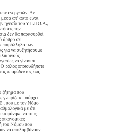
των ενεργειών. Αν
 μέσα απ’ αυτό είναι
ην ηγεσία του ΥΠ.ΠΟ.Α.,
ντήσεις την
εσία δεν θα παρασυρθεί
κό άρθρο σε
με παράλληλο των
ας για να συζητήσουμε
ιλικρινούς
γασίες να γίνονται
 Ο ρόλος οποιουδήποτε
εμάς απαράδεκτος έως
ο ζήτημα που
ς γνωρίζετε υπάρχει
Ε., που με τον Νόμο
βαθμολογικά με ότι
χικά φάνηκε να τους
ς οικονομικές
κή του Νόμου που
θούν να απολαμβάνουν