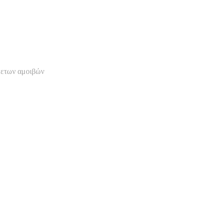
θετων αμοιβών