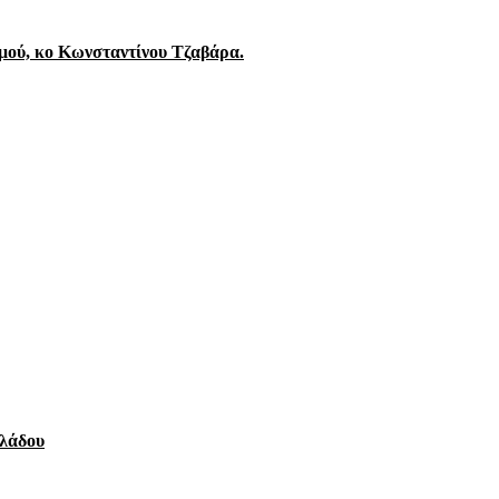
μού, κο Κωνσταντίνου Τζαβάρα.
κλάδου