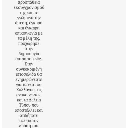
προσπάθεια
εκσυγχρονισμού
της και με
γνώμονα την
άμεση, έγκυρη
και έγκαιρη
επικοινωνία με
τα μέλη της,
προχώρησε
στην
δημιουργία
αυτού του site.
Στην
συγκεκριμένη
ιστοσελίδα θα
ενημερώνεστε
για τα νέα του
Συλλόγου, τις
ανακοινώσεις
και τα Δελτία
Τύπου που
αποστέλλει και
οτιδήποτε
αφορά την
δράση του