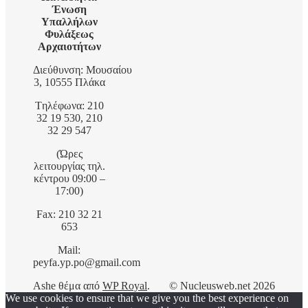
Ένωση
Υπαλλήλων
Φυλάξεως
Αρχαιοτήτων
Διεύθυνση: Μουσαίου
3, 10555 Πλάκα
Tηλέφωνα: 210
32 19 530, 210
32 29 547
(Ώρες
λειτουργίας τηλ.
κέντρου 09:00 –
17:00)
Fax: 210 32 21
653
Mail:
peyfa.yp.po@gmail.com
Ashe θέμα από
WP Royal
.
© Nucleusweb.net 2026
We use cookies to ensure that we give you the best experience on