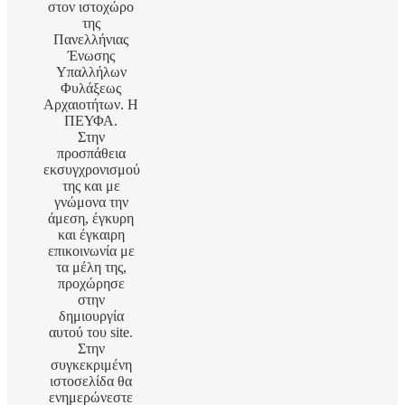
στον ιστοχώρο
της
Πανελλήνιας
Ένωσης
Υπαλλήλων
Φυλάξεως
Αρχαιοτήτων. Η
ΠΕΥΦΑ.
Στην
προσπάθεια
εκσυγχρονισμού
της και με
γνώμονα την
άμεση, έγκυρη
και έγκαιρη
επικοινωνία με
τα μέλη της,
προχώρησε
στην
δημιουργία
αυτού του site.
Στην
συγκεκριμένη
ιστοσελίδα θα
ενημερώνεστε