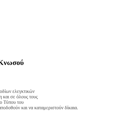
 Κνωσού
οδίων ελεγκτικών
η και σε όλους τους
ίο Τύπου του
αποδοθούν και να καταμεριστούν δίκαια.