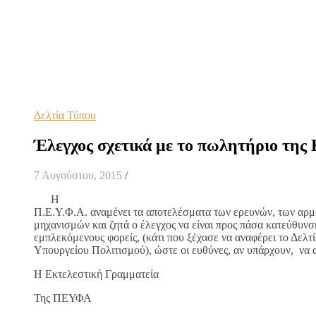
Δελτία Τύπου
Έλεγχος σχετικά με το πωλητήριο της
7 Αυγούστου, 2015
/
Η
Π.Ε.Υ.Φ.Α. αναμένει τα αποτελέσματα των ερευνών, των αρμ
μηχανισμών και ζητά ο έλεγχος να είναι προς πάσα κατεύθυνσ
εμπλεκόμενους φορείς, (κάτι που ξέχασε να αναφέρει το Δελτ
Υπουργείου Πολιτισμού), ώστε οι ευθύνες, αν υπάρχουν, να 
H Εκτελεστική Γραμματεία
Της ΠΕΥΦΑ