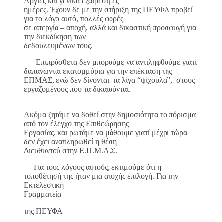
Αργίες και γενικά εξαιρέσιμες
ημέρες. Έχουν δε με την στήριξη της ΠΕΥΦΑ προβεί
για το λόγο αυτό, πολλές φορές
σε απεργία – αποχή, αλλά και δικαστική προσφυγή για
την διεκδίκηση των
δεδουλευμένων τους.
Επιπρόσθετα δεν μπορούμε να αντιληφθούμε γιατί
δαπανώνται εκατομμύρια για την επέκταση της
ΕΠΜΑΣ, ενώ δεν δίνονται τα λίγα “ψίχουλα”, στους
εργαζομένους που τα δικαιούνται.
Ακόμα ζητάμε να δοθεί στην δημοσιότητα το πόρισμα
από τον έλεγχο της Επιθεώρησης
Εργασίας, και ρωτάμε να μάθουμε γιατί μέχρι τώρα
δεν έχει αναπληρωθεί η θέση
Διευθυντού στην Ε.Π.Μ.Α.Σ.
Για τους λόγους αυτούς, εκτιμούμε ότι η
τοποθέτησή της ήταν μια ατυχής επιλογή. Για την
Εκτελεστική
Γραμματεία
της ΠΕΥΦΑ