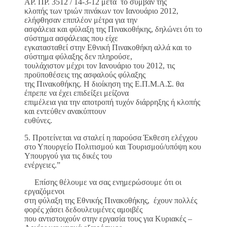
ΑΡ. ΠΡ. 3512 / 14-3-12 μετά το συμβάν της
κλοπής των τριών πινάκων τον Ιανουάριο 2012,
ελήφθησαν επιπλέον μέτρα για την
ασφάλεια και φύλαξη της Πινακοθήκης, δηλώνει ότι το
σύστημα ασφάλειας που είχε
εγκατασταθεί στην Εθνική Πινακοθήκη αλλά και το
σύστημα φύλαξης δεν πληρούσε,
τουλάχιστον μέχρι τον Ιανουάριο του 2012, τις
προϋποθέσεις της ασφαλούς φύλαξης
της Πινακοθήκης. Η διοίκηση της Ε.Π.Μ.Α.Σ. θα
έπρεπε να έχει επιδείξει μείζονα
επιμέλεια για την αποτροπή τυχόν διάρρηξης ή κλοπής
και εντεύθεν ανακύπτουν
ευθύνες.
5. Προτείνεται να σταλεί η παρούσα Έκθεση ελέγχου
στο Υπουργείο Πολιτισμού και Τουρισμού/υπόψη κου
Υπουργού για τις δικές του
ενέργειες.”
Επίσης θέλουμε να σας ενημερώσουμε ότι οι
εργαζόμενοι
στη φύλαξη της Εθνικής Πινακοθήκης, έχουν πολλές
φορές χάσει δεδουλευμένες αμοιβές
που αντιστοιχούν στην εργασία τους για Κυριακές –