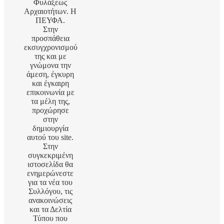
Φυλάξεως
Αρχαιοτήτων. Η
ΠΕΥΦΑ.
Στην
προσπάθεια
εκσυγχρονισμού
της και με
γνώμονα την
άμεση, έγκυρη
και έγκαιρη
επικοινωνία με
τα μέλη της,
προχώρησε
στην
δημιουργία
αυτού του site.
Στην
συγκεκριμένη
ιστοσελίδα θα
ενημερώνεστε
για τα νέα του
Συλλόγου, τις
ανακοινώσεις
και τα Δελτία
Τύπου που