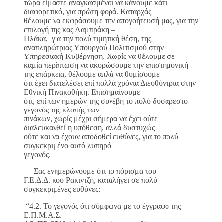
τώρα είμαστε αναγκασμένοι να κάνουμε κάτι
διαφορετικό, για πρώτη φορά. Καταρχάς
θέλουμε να εκφράσουμε την απογοήτευσή μας, για την
επιλογή της κας Λαμπράκη –
Πλάκα, για την πολύ τιμητική θέση, της
αναπληρώτριας Υπουργού Πολιτισμού στην
Υπηρεσιακή Κυβέρνηση. Χωρίς να θέλουμε σε
καμία περίπτωση να ακυρώσουμε την επιστημονική
της επάρκεια, θέλουμε απλά να θυμίσουμε
ότι έχει διατελέσει επί πολλά χρόνια Διευθύντρια στην
Εθνική Πινακοθήκη. Επισημαίνουμε
ότι, επί των ημερών της συνέβη το πολύ δυσάρεστο
γεγονός της κλοπής των
πινάκων, χωρίς μέχρι σήμερα να έχει ούτε
διαλευκανθεί η υπόθεση, αλλά δυστυχώς
ούτε και να έχουν αποδοθεί ευθύνες, για το πολύ
συγκεκριμένο αυτό λυπηρό
γεγονός.
Σας ενημερώνουμε ότι το πόρισμα του
Γ.Ε.Δ.Δ. κου Ρακιντζή, καταλήγει σε πολύ
συγκεκριμένες ευθύνες:
“4.2. Το γεγονός ότι σύμφωνα με το έγγραφο της
Ε.Π.Μ.Α.Σ.