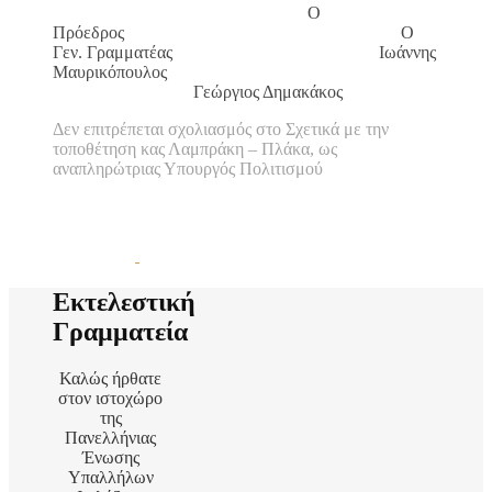
Ο
Πρόεδρος Ο
Γεν. Γραμματέας Ιωάννης
Μαυρικόπουλος
Γεώργιος Δημακάκος
Δεν επιτρέπεται σχολιασμός
στο Σχετικά με την
τοποθέτηση κας Λαμπράκη – Πλάκα, ως
αναπληρώτριας Υπουργός Πολιτισμού
Εκτελεστική
Γραμματεία
Καλώς ήρθατε
στον ιστοχώρο
της
Πανελλήνιας
Ένωσης
Υπαλλήλων