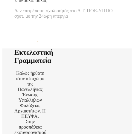
Σταθουλόπουλος
Δεν επιτρέπεται σχολιασμός
στο Δ.Τ. ΠΟΕ-ΥΠΠΟ
σχετ. με την 24ωρη απεργια
Εκτελεστική
Γραμματεία
Καλώς ήρθατε
στον ιστοχώρο
της
Πανελλήνιας
Ένωσης
Υπαλλήλων
Φυλάξεως
Αρχαιοτήτων. Η
ΠΕΥΦΑ.
Στην
προσπάθεια
εκσυγχρονισμού