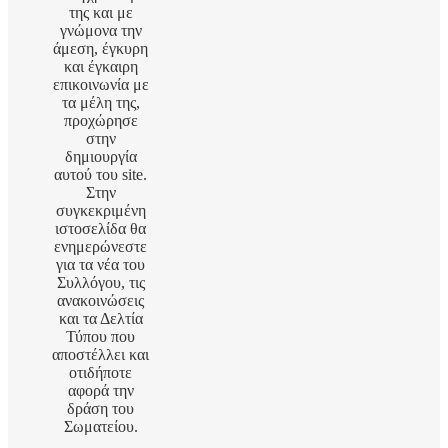
της και με
γνώμονα την
άμεση, έγκυρη
και έγκαιρη
επικοινωνία με
τα μέλη της,
προχώρησε
στην
δημιουργία
αυτού του site.
Στην
συγκεκριμένη
ιστοσελίδα θα
ενημερώνεστε
για τα νέα του
Συλλόγου, τις
ανακοινώσεις
και τα Δελτία
Τύπου που
αποστέλλει και
οτιδήποτε
αφορά την
δράση του
Σωματείου.