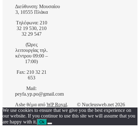
Διεύθυνση: Μουσαίου
3, 10555 Πλάκα
Tηλέφωνα: 210
32 19 530, 210
32 29 547
(Ώρες
λειτουργίας τηλ.
κέντρου 09:00 –
17:00)
Fax: 210 32 21
653
Mail:
peyfa.yp.po@gmail.com
Ashe θέμα από
WP Royal
.
© Nucleusweb.net 2026
We use cookies to ensure that we give you the best experience on
our website. If you continue to use this site we will assume that you
are happy with it.
Ok