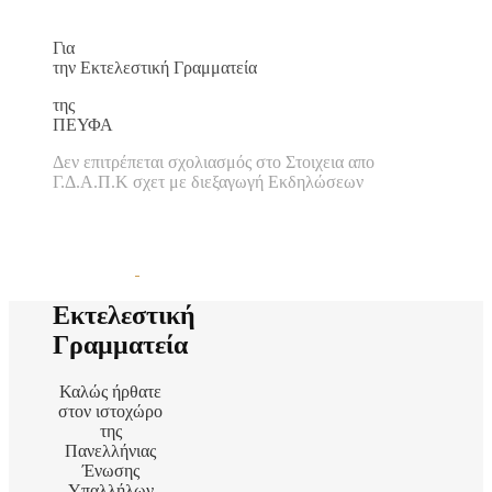
Για
την Εκτελεστική Γραμματεία
της
ΠΕΥΦΑ
Δεν επιτρέπεται σχολιασμός
στο Στοιχεια απο
Γ.Δ.Α.Π.Κ σχετ με διεξαγωγή Εκδηλώσεων
Εκτελεστική
Γραμματεία
Καλώς ήρθατε
στον ιστοχώρο
της
Πανελλήνιας
Ένωσης
Υπαλλήλων