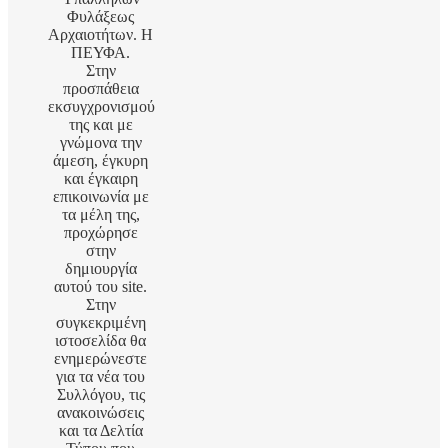
Φυλάξεως
Αρχαιοτήτων. Η
ΠΕΥΦΑ.
Στην
προσπάθεια
εκσυγχρονισμού
της και με
γνώμονα την
άμεση, έγκυρη
και έγκαιρη
επικοινωνία με
τα μέλη της,
προχώρησε
στην
δημιουργία
αυτού του site.
Στην
συγκεκριμένη
ιστοσελίδα θα
ενημερώνεστε
για τα νέα του
Συλλόγου, τις
ανακοινώσεις
και τα Δελτία