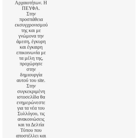
Αρχαιοτήτων. Η
ΠΕΥΦΑ.
Στην
προσπάθεια
εκσυγχρονισμού
της και με
γνώμονα την
άμεση, έγκυρη
και έγκαιρη
επικοινωνία με
τα μέλη της,
προχώρησε
στην
δημιουργία
αυτού του site.
Στην
συγκεκριμένη
ιστοσελίδα θα
ενημερώνεστε
για τα νέα του
Συλλόγου, τις
ανακοινώσεις
και τα Δελτία
Τύπου που
αποστέλλει και