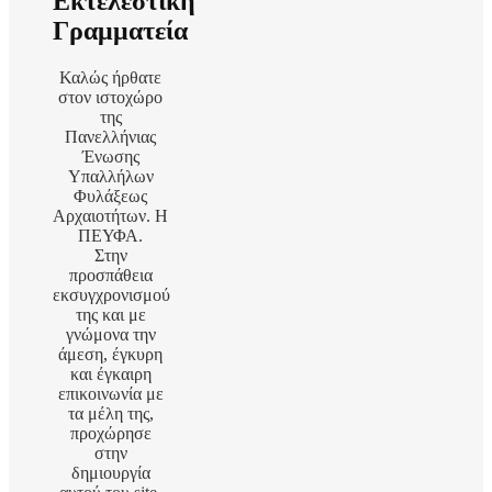
Εκτελεστική
Γραμματεία
Καλώς ήρθατε
στον ιστοχώρο
της
Πανελλήνιας
Ένωσης
Υπαλλήλων
Φυλάξεως
Αρχαιοτήτων. Η
ΠΕΥΦΑ.
Στην
προσπάθεια
εκσυγχρονισμού
της και με
γνώμονα την
άμεση, έγκυρη
και έγκαιρη
επικοινωνία με
τα μέλη της,
προχώρησε
στην
δημιουργία